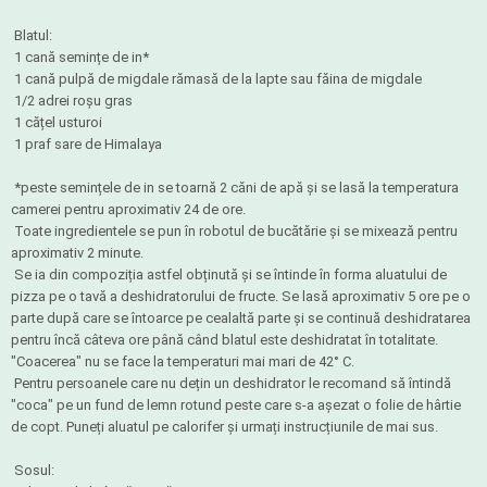
Blatul:
1 cană semințe de in*
1 cană pulpă de migdale rămasă de la lapte sau făina de migdale
1/2 adrei roșu gras
1 cățel usturoi
1 praf sare de Himalaya
*peste semințele de in se toarnă 2 căni de apă și se lasă la temperatura
camerei pentru aproximativ 24 de ore.
Toate ingredientele se pun în robotul de bucătărie și se mixează pentru
aproximativ 2 minute.
Se ia din compoziția astfel obținută și se întinde în forma aluatului de
pizza pe o tavă a deshidratorului de fructe. Se lasă aproximativ 5 ore pe o
parte după care se întoarce pe cealaltă parte și se continuă deshidratarea
pentru încă câteva ore până când blatul este deshidratat în totalitate.
"Coacerea" nu se face la temperaturi mai mari de 42° C.
Pentru persoanele care nu dețin un deshidrator le recomand să întindă
"coca" pe un fund de lemn rotund peste care s-a așezat o folie de hârtie
de copt. Puneți aluatul pe calorifer și urmați instrucțiunile de mai sus.
Sosul: