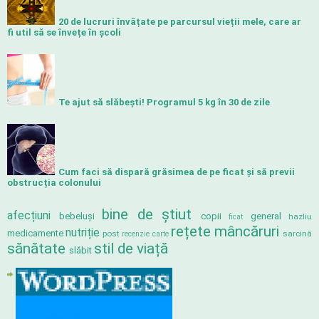
20 de lucruri învățate pe parcursul vieții mele, care ar
fi util să se învețe în școli
Te ajut să slăbeşti! Programul 5 kg în 30 de zile
Cum faci să dispară grăsimea de pe ficat și să previi
obstrucția colonului
bine de știut
afecțiuni
bebeluși
copii
general
hazliu
ficat
rețete mâncăruri
nutriție
medicamente
post
sarcină
recenzie carte
sănătate
stil de viață
slăbit