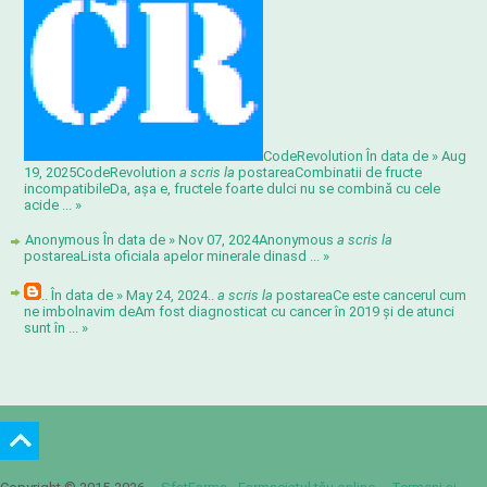
CodeRevolution În data de » Aug
19, 2025
CodeRevolution
a scris la
postarea
Combinatii de fructe
incompatibile
Da, așa e, fructele foarte dulci nu se combină cu cele
acide ...
»
Anonymous În data de » Nov 07, 2024
Anonymous
a scris la
postarea
Lista oficiala apelor minerale din
asd ...
»
.. În data de » May 24, 2024
..
a scris la
postarea
Ce este cancerul cum
ne imbolnavim de
Am fost diagnosticat cu cancer în 2019 și de atunci
sunt în ...
»