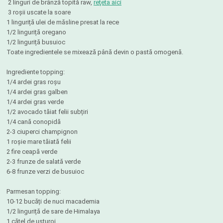
2 linguri de brânză topită raw,
reţeta aici
3 roșii uscate la soare
1 linguriță ulei de măsline presat la rece
1/2 linguriță oregano
1/2 linguriță busuioc
Toate ingredientele se mixează până devin o pastă omogenă.
Ingrediente topping:
1/4 ardei gras roșu
1/4 ardei gras galben
1/4 ardei gras verde
1/2 avocado tăiat felii subțiri
1/4 cană conopidă
2-3 ciuperci champignon
1 roșie mare tăiată felii
2 fire ceapă verde
2-3 frunze de salată verde
6-8 frunze verzi de busuioc
Parmesan topping:
10-12 bucăți de nuci macademia
1/2 linguriță de sare de Himalaya
1 cățel de usturoi