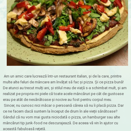
Am un amic care lucrează într-un restaurant italian, şi de la care, printre
multe alte feluri de mâncare am învățat să fac și pizza. Și ce pizza bună!
De atunci au trecut mulți ani, și stilul meu de viață s-a schimbat mult, și am
realizat pe propria-mi piele că toate acele mâncăruri pe cât de gustoase
erau pe atât de nesănătoase și nocive au fost pentru corpul meu.
Sincer, nu cunosc nici măcar o persoană căreia să nu îi placă pizza. Dar
ce ne facem dacă suntem la început de drum în ale vieții sănătoase?
Gândul că nu vom mai gusta niciodată o pizza, un hamburger sau alte
mâncăruri tip junk-food ne descurajează. De aceea vă vin în ajutor cu
această fabuloasă rețetă.