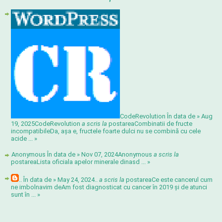
CodeRevolution În data de » Aug
19, 2025
CodeRevolution
a scris la
postarea
Combinatii de fructe
incompatibile
Da, așa e, fructele foarte dulci nu se combină cu cele
acide ...
»
Anonymous În data de » Nov 07, 2024
Anonymous
a scris la
postarea
Lista oficiala apelor minerale din
asd ...
»
.. În data de » May 24, 2024
..
a scris la
postarea
Ce este cancerul cum
ne imbolnavim de
Am fost diagnosticat cu cancer în 2019 și de atunci
sunt în ...
»