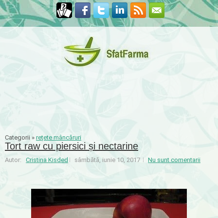
Categorii »
rețete mâncăruri
Tort raw cu piersici și nectarine
Autor:
Cristina Kisded
sâmbătă, iunie 10, 2017
Nu sunt comentarii