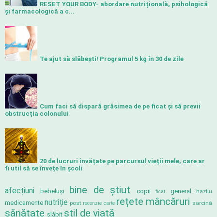
RESET YOUR BODY- abordare nutrițională, psihologică
și farmacologică a c...
Te ajut să slăbeşti! Programul 5 kg în 30 de zile
Cum faci să dispară grăsimea de pe ficat și să previi
obstrucția colonului
20 de lucruri învățate pe parcursul vieții mele, care ar
fi util să se învețe în școli
bine de știut
afecțiuni
bebeluși
copii
general
hazliu
ficat
rețete mâncăruri
nutriție
medicamente
post
sarcină
recenzie carte
sănătate
stil de viață
slăbit