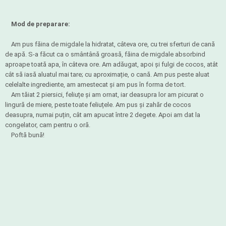
Mod de preparare:
Am pus făina de migdale la hidratat, câteva ore, cu trei sferturi de cană
de apă. S-a făcut ca o smântână groasă, făina de migdale absorbind
aproape toată apa, în câteva ore. Am adăugat, apoi și fulgi de cocos, atât
cât să iasă aluatul mai tare; cu aproximație, o cană. Am pus peste aluat
celelalte ingrediente, am amestecat și am pus în forma de tort.
Am tăiat 2 piersici, feliuțe și am ornat, iar deasupra lor am picurat o
lingură de miere, peste toate feliuțele. Am pus și zahăr de cocos
deasupra, numai puțin, cât am apucat între 2 degete. Apoi am dat la
congelator, cam pentru o oră.
Poftă bună!