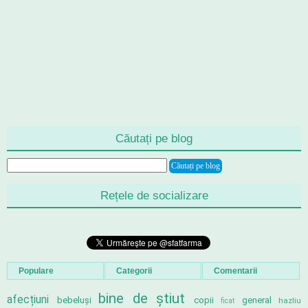
Căutați pe blog
Rețele de socializare
Populare
Categorii
Comentarii
bine de știut
afecțiuni
bebeluși
copii
general
hazliu
ficat