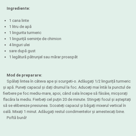
Ingrediente:
1 cana linte
1 litru de apă
1 lingurita turmeric
1 linguriță semințe de chimion
4 linguri ulei
sare după gust
1 legătură pătrunjel sau mărar proaspăt
Mod de preparare:
Spălați lintea în câteva ape și scurgeti-o. Adăugați 1/2 linguriță turmeric
și apă. Puneți capacul și dați drumul la foc. Aduceți mai întâi la punctul de
fierbere pe foc mediu-mare, apoi, când oala începe să fâsâie, micșorați
flacăra la mediu. Fierbeți cel puțin 20 de minute. Stingeți focul și așteptați
să se elibereze presiunea. Scoateți capacul și băgați mixerul vertical în
oală. Mixați 1 minut. Adăugați restul condimentelor și amestecați bine.
Poftă bună!