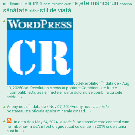
rețete mâncăruri
nutriție
medicamente
post
sarcină
recenzie carte
sănătate
stil de viață
slăbit
CodeRevolution În data de » Aug
19, 2025
CodeRevolution
a scris la
postarea
Combinatii de fructe
incompatibile
Da, așa e, fructele foarte dulci nu se combină cu cele
acide ...
»
Anonymous În data de » Nov 07, 2024
Anonymous
a scris la
postarea
Lista oficiala apelor minerale din
asd ...
»
.. În data de » May 24, 2024
..
a scris la
postarea
Ce este cancerul cum
ne imbolnavim de
Am fost diagnosticat cu cancer în 2019 și de atunci
sunt în ...
»