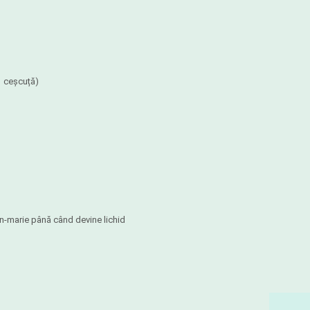
1 ceșcuță)
in-marie până când devine lichid