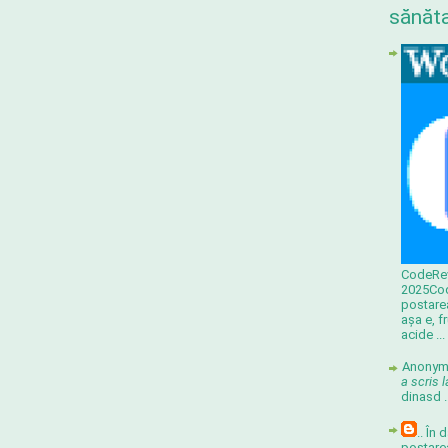
sănăt
CodeRev
2025
Co
postare
așa e, f
acide ...
Anonymo
a scris 
din
asd .
.. În
postare