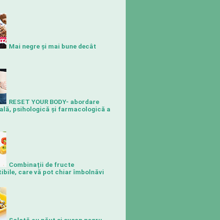
Mai negre și mai bune decât
RESET YOUR BODY- abordare
ală, psihologică și farmacologică a
Combinații de fructe
bile, care vă pot chiar îmbolnăvi