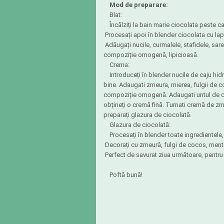
Mod de preparare:
Blat:
Încălziți la bain marie ciocolata peste c
Procesați apoi în blender ciocolata cu la
Adăugați nucile, curmalele, stafidele, sar
compoziție omogenă, lipicioasă.
Crema:
Introduceți în blender nucile de caju hi
bine. Adaugati zmeura, mierea, fulgii de c
compoziție omogenă. Adaugati untul de co
obțineți o cremă fină. Turnati cremă de zme
preparați glazura de ciocolată.
Glazura de ciocolată:
Procesați în blender toate ingredientele, 
Decorați cu zmeură, fulgi de cocos, mentă 
Perfect de savurat ziua următoare, pentru
Poftă bună!