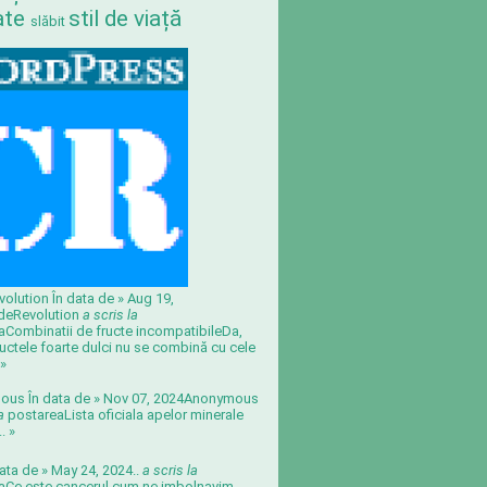
ate
stil de viață
slăbit
olution În data de » Aug 19,
deRevolution
a scris la
a
Combinatii de fructe incompatibile
Da,
ructele foarte dulci nu se combină cu cele
»
us În data de » Nov 07, 2024
Anonymous
la
postarea
Lista oficiala apelor minerale
..
»
 data de » May 24, 2024
..
a scris la
a
Ce este cancerul cum ne imbolnavim