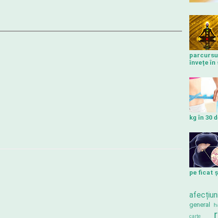
parcursul 
învețe în 
kg în 30 d
pe ficat 
afecțiun
general
h
carte