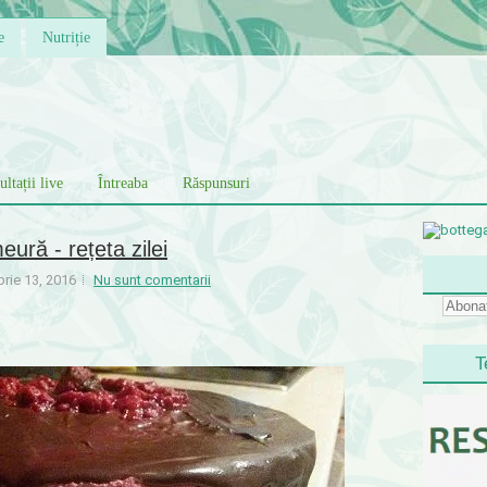
e
Nutriție
ltații live
Întreaba
Răspunsuri
ură - rețeta zilei
rie 13, 2016
Nu sunt comentarii
T