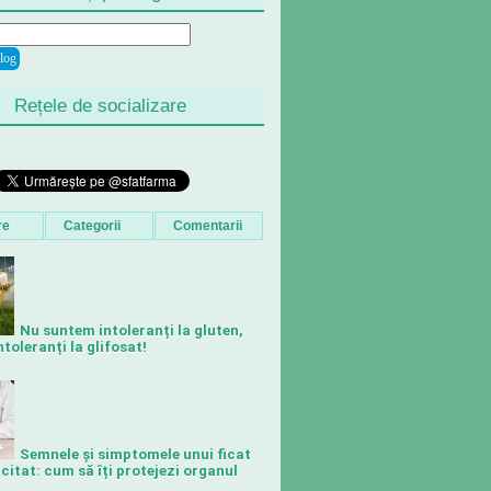
Rețele de socializare
re
Categorii
Comentarii
Nu suntem intoleranți la gluten,
toleranți la glifosat!
Semnele și simptomele unui ficat
citat: cum să îți protejezi organul