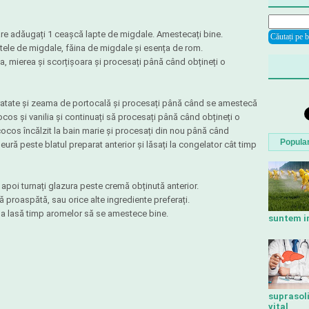
are adăugați 1 ceașcă lapte de migdale. Amestecați bine.
ptele de migdale, făina de migdale și esența de rom.
ea, mierea și scorțișoara și procesați până când obțineți o
dratate și zeama de portocală și procesați până când se amestecă
ocos și vanilia și continuați să procesați până când obțineți o
cos încălzit la bain marie și procesați din nou până când
Popula
ură peste blatul preparat anterior și lăsați la congelator cât timp
apoi turnați glazura peste cremă obținută anterior.
proaspătă, sau orice alte ingrediente preferați.
 a lasă timp aromelor să se amestece bine.
suntem in
suprasoli
vital