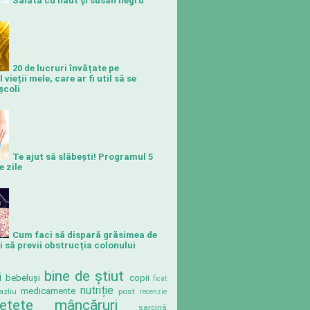
Salată cu năut și susan negru
20 de lucruri învățate pe
vieții mele, care ar fi util să se
școli
Te ajut să slăbeşti! Programul 5
e zile
Cum faci să dispară grăsimea de
și să previi obstrucția colonului
bine de știut
i
bebeluși
copii
ficat
nutriție
medicamente
azliu
post
recenzie
rețete mâncăruri
sarcină