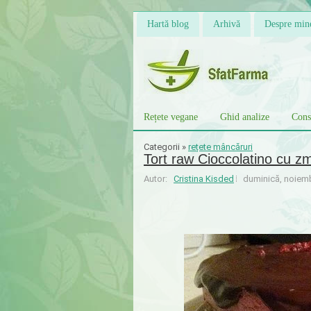
Hartă blog
Arhivă
Despre min
Rețete vegane
Ghid analize
Consu
Categorii »
rețete mâncăruri
Tort raw Cioccolatino cu zme
Autor:
Cristina Kisded
duminică, noiemb