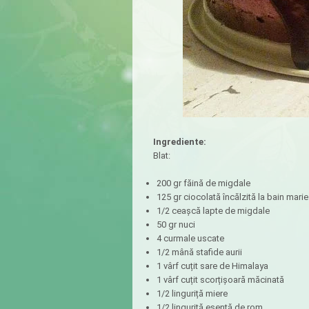
Ingrediente:
Blat:
200 gr făină de migdale
125 gr ciocolată încălzită la bain marie
1/2 ceașcă lapte de migdale
50 gr nuci
4 curmale uscate
1/2 mână stafide aurii
1 vârf cuțit sare de Himalaya
1 vârf cuțit scorțișoară măcinată
1/2 linguriță miere
1/2 linguriță esență de rom