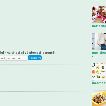
Raffaello
lul? Nu uitați să vă abonați la noutăți!
nutrițion
c...
incompati