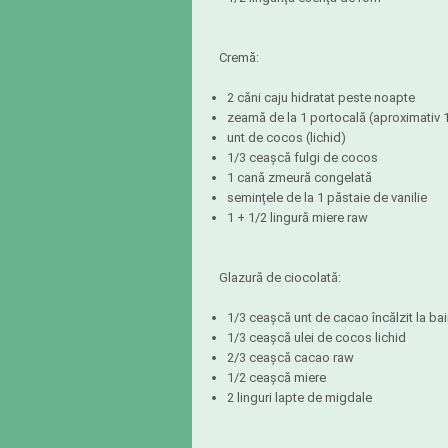
Cremă:
2 căni caju hidratat peste noapte
zeamă de la 1 portocală (aproximativ 
unt de cocos (lichid)
1/3 ceașcă fulgi de cocos
1 cană zmeură congelată
semințele de la 1 păstaie de vanilie
1 + 1/2 lingură miere raw
Glazură de ciocolată:
1/3 ceașcă unt de cacao încălzit la ba
1/3 ceașcă ulei de cocos lichid
2/3 ceașcă cacao raw
1/2 ceașcă miere
2 linguri lapte de migdale