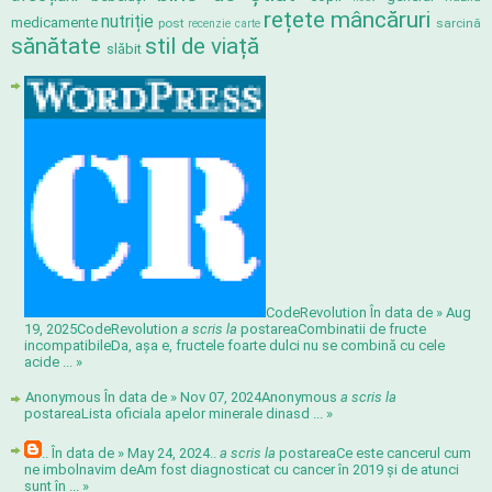
rețete mâncăruri
nutriție
medicamente
post
sarcină
recenzie carte
sănătate
stil de viață
slăbit
CodeRevolution În data de » Aug
19, 2025
CodeRevolution
a scris la
postarea
Combinatii de fructe
incompatibile
Da, așa e, fructele foarte dulci nu se combină cu cele
acide ...
»
Anonymous În data de » Nov 07, 2024
Anonymous
a scris la
postarea
Lista oficiala apelor minerale din
asd ...
»
.. În data de » May 24, 2024
..
a scris la
postarea
Ce este cancerul cum
ne imbolnavim de
Am fost diagnosticat cu cancer în 2019 și de atunci
sunt în ...
»