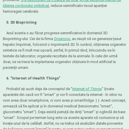
tăierea cordonului ombilical
, reduce semnificativ riscul apariției
hemoragiei cerebrale.
5. 3D Bioprinting
Anul acesta s-au făcut progrese semnificative în domeniul 3D
Bioprinting-ului. Cei de la firma
Organovo
, au reușit să se genereze țesut
hepatic împrimat, folosind o imprimantă 3D. În curând, obținerea organelor
sintetice va fi mult mai ușoară, astfel, în primul rând, înlocuindu-se în
testele de laborator, organele recoltate de la animale. În cele din urmă
doar, se va trece la implantarea organelor obținute în mod artificial la
pacienții umani.
6. "Internet of Health Things"
Probabil ați auzit deja de conceptul de "
Internet of Things
" (toate
aparatele din casă vor fi "smart" și vor fi conectate la internet - în viitor nu
vom avea doar smartphone, ci vom avea și smartfridge :) ). Acest concept,
urmează să fie aplicat și în domeniul medical (tensiometru "smart",
glucometru "smart"). Deja există periuță de dinți "smart" și oglindă de baie
"smart". Scopul pe termen lung este ca aceste aparate să comunice și să
învețe unul de la celălalt. Astfel, nu va trebui să analizăm datele provenite