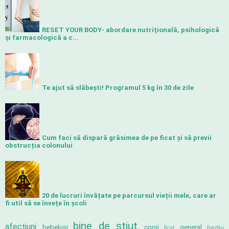
RESET YOUR BODY- abordare nutrițională, psihologică
și farmacologică a c...
Te ajut să slăbeşti! Programul 5 kg în 30 de zile
Cum faci să dispară grăsimea de pe ficat și să previi
obstrucția colonului
20 de lucruri învățate pe parcursul vieții mele, care ar
fi util să se învețe în școli
bine de știut
afecțiuni
bebeluși
copii
general
hazliu
ficat