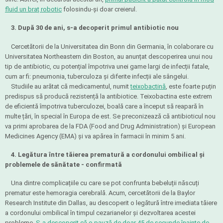
fluid un braț robotic
folosindu-și doar creierul.
3. După 30 de ani, s-a decoperit primul antibiotic nou
Cercetătorii de la Universitatea din Bonn din Germania, în colaborare cu
Universitatea Northeastern din Boston, au anunțat descoperirea unui nou
tip de antibiotic, cu potențial împotriva unei game largi de infecții fatale,
cum ar fi: pneumonia, tuberculoza și diferite infecții ale sângelui.
Studiile au arătat că medicamentul, numit
teixobactină
, este foarte puțin
predispus să producă rezistență la antibiotice. Teixobactina este extrem
de eficientă împotriva tuberculozei, boală care a început să reapară în
multe țări, în special în Europa de est. Se preconizează că antibioticul nou
va primi aprobarea de la FDA (Food and Drug Administration) și European
Medicines Agency (EMA) și va apărea în farmacii în minim 5 ani.
4. Legătura între tăierea prematură a cordonului ombilical și
problemele de sănătate - confirmată
Una dintre complicațiile cu care se pot confrunta bebeluții născuți
prematur este hemoragia cerebrală. Acum, cercetătorii de la Baylor
Research Institute din Dallas, au descoperit o legătură între imediata tăiere
a cordonului ombilical în timpul cezarianelor și dezvoltarea acestei
probleme.
S-a descoperit că o pauză de doar 45 de secunde înainte de