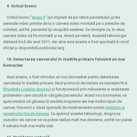
9. Ochiul bionic
Ochiul bionic “
Argus II
” (un implant de pe retina pacientului) preia
semnale video primite de la o camera video montată pe o pereche de
ochelari, astfel, pacientul își recapătă vederea. Se dorește ca, în viitor,
camera video să fie montată și ea, direct pe retină. Această tehnologie
datează încă din anul 2011, dar abia anul acesta a fost aprobată în mod
oficial și disponibilă publicului larg.
10. Detectarea cancerului în stadiile primare folosind un nou
biomarker
Anul acesta, a fost introdus un nou biomarker pentru detectarea
cancerului în stadiile primare. Noul protocol de testare se numește PLA
(
Proximity Ligation Assays
) și funcționează prin măsurarea și analizarea
proteinelor care circulă în sângele pacientului. Acest nou biomarker, va
ajuta medicii să găsească stadiile incipiente ale mai multor tipuri de
cancer, folosind o clasă specială de medicamente numite
inhibitori ai
receptorilor tirozin kinazei
. Cu ajutorul acestei tehnologii, diagnoza
cazurilor de cancer se va putea realiza mult mai devreme, astfel vor putea
fi salvate mult mai multe vieți.