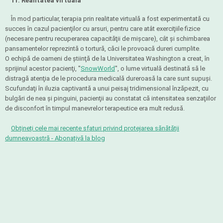
11. Realitatea virtuală
În mod particular, terapia prin realitate virtuală a fost experimentată cu
succes în cazul pacienţilor cu arsuri, pentru care atât exerciţiile fizice
(necesare pentru recuperarea capacităţii de mişcare), cât şi schimbarea
pansamentelor reprezintă o tortură, căci le provoacă dureri cumplite.
O echipă de oameni de ştiinţă de la Universitatea Washington a creat, în
sprijinul acestor pacienţi, "
SnowWorld
", o lume virtuală destinată să le
distragă atenţia de le procedura medicală dureroasă la care sunt supuşi.
Scufundaţi în iluzia captivantă a unui peisaj tridimensional înzăpezit, cu
bulgări de nea şi pinguini, pacienţii au constatat că intensitatea senzaţiilor
de disconfort în timpul manevrelor terapeutice era mult redusă.
Obțineți cele mai recente sfaturi privind protejarea sănătății
dumneavoastră - Abonațivă la blog