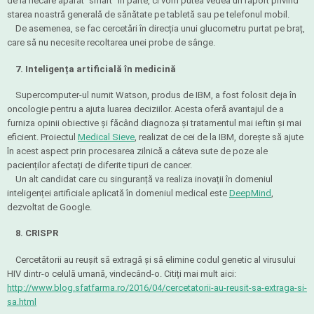
de la fiecare aparat "smart" în parte, ci vom putea vedea un raport privind
starea noastră generală de sănătate pe tabletă sau pe telefonul mobil.
De asemenea, se fac cercetări în direcția unui glucometru purtat pe braț,
care să nu necesite recoltarea unei probe de sânge.
7. Inteligența artificială în medicină
Supercomputer-ul numit Watson, produs de IBM, a fost folosit deja în
oncologie pentru a ajuta luarea deciziilor. Acesta oferă avantajul de a
furniza opinii obiective și făcând diagnoza și tratamentul mai ieftin și mai
eficient. Proiectul
Medical Sieve
, realizat de cei de la IBM, dorește să ajute
în acest aspect prin procesarea zilnică a câteva sute de poze ale
pacienților afectați de diferite tipuri de cancer.
Un alt candidat care cu singuranță va realiza inovații în domeniul
inteligenței artificiale aplicată în domeniul medical este
DeepMind
,
dezvoltat de Google.
8. CRISPR
Cercetătorii au reușit să extragă și să elimine codul genetic al virusului
HIV dintr-o celulă umană, vindecând-o. Citiți mai mult aici:
http://www.blog.sfatfarma.ro/2016/04/cercetatorii-au-reusit-sa-extraga-si-
sa.html