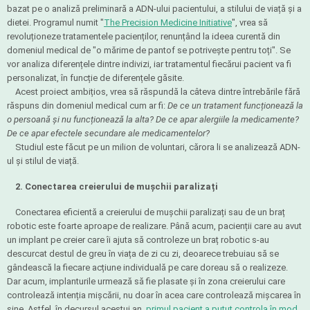
bazat pe o analiză preliminară a ADN-ului pacientului, a stilului de viață și a
dietei. Programul numit "
The Precision Medicine Initiative
", vrea să
revoluționeze tratamentele pacienților, renunțând la ideea curentă din
domeniul medical de "o mărime de pantof se potrivește pentru toți". Se
vor analiza diferențele dintre indivizi, iar tratamentul fiecărui pacient va fi
personalizat, în funcție de diferențele găsite.
Acest proiect ambițios, vrea să răspundă la câteva dintre întrebările fără
răspuns din domeniul medical cum ar fi:
De ce un tratament funcționează la
o persoană și nu funcționează la alta? De ce apar alergiile la medicamente?
De ce apar efectele secundare ale medicamentelor?
Studiul este făcut pe un milion de voluntari, cărora li se analizează ADN-
ul și stilul de viață.
2. Conectarea creierului de mușchii paralizați
Conectarea eficientă a creierului de mușchii paralizați sau de un braț
robotic este foarte aproape de realizare. Până acum, pacienții care au avut
un implant pe creier care îi ajuta să controleze un braț robotic s-au
descurcat destul de greu în viața de zi cu zi, deoarece trebuiau să se
gândească la fiecare acțiune individuală pe care doreau să o realizeze.
Dar acum, implanturile urmează să fie plasate și în zona creierului care
controlează intenția mișcării, nu doar în acea care controlează mișcarea în
sine. Astfel, în decursul acestui an,
primul pacient a putut controla în mod