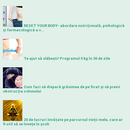
RESET YOUR BODY- abordare nutrițională, psihologică
și farmacologică a c...
Te ajut să slăbeşti! Programul 5 kg în 30 de zile
Cum faci să dispară grăsimea de pe ficat și să previi
obstrucția colonului
20 de lucruri învățate pe parcursul vieții mele, care ar
fi util să se învețe în școli