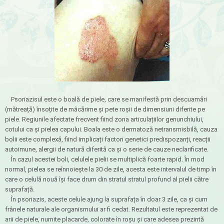
Psoriazisul este o boală de piele, care se manifestă prin descuamări
(mătreață) însoțite de mâcărime și pete roșii de dimensiuni diferite pe
piele. Regiunile afectate frecvent fiind zona articulațiilor genunchiului,
cotului ca și pielea capului. Boala este o dermatoză netransmisbilă, cauza
bolii este complexă, fiind implicați factori genetici predispozanți, reacții
autoimune, alergii de natură diferită ca și o serie de cauze neclarificate.
În cazul acestei boli, celulele pielii se multiplică foarte rapid. În mod
normal, pielea se reînnoiește la 30 de zile, acesta este intervalul de timp în
care o celulă nouă își face drum din stratul stratul profund al pielii către
suprafață.
În psoriazis, aceste celule ajung la suprafața în doar 3 zile, ca și cum
frânele naturale ale organismului ar fi cedat. Rezultatul este reprezentat de
arii de piele, numite placarde, colorate în roșu și care adesea prezintă