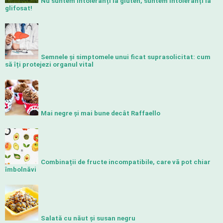
Nu suntem intoleranți la gluten, suntem intoleranți la
glifosat!
Semnele și simptomele unui ficat suprasolicitat: cum
să îți protejezi organul vital
Mai negre și mai bune decât Raffaello
Combinații de fructe incompatibile, care vă pot chiar
îmbolnăvi
Salată cu năut și susan negru