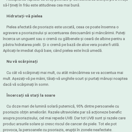
să-l țineți în frâu este atitudinea cea mai bună.
Hidratați-vă pielea
Pielea afectată de psoriazis este uscată, ceaa ce poate însemna o
agravare a psoriazisului și accentuarea descuamării și mâncărimii. Puteți
încerca un unguent sau o cremă cu gălbenele și ceară de albine pentru a
păstra hidratarea pielii. Și o cremă pe bază de aloe vera poate fi utilă.
Aplicați-le imediat după baie, când pielea este încă umedă.
Nu vă scărpinați
Cu cât vă scărpinați mai mult, cu atât mâncărimea se va accentua mai
mult. Așezați-vă pe mâini, tăiați-vă unghiile scurt și purtați mănuși noaptea
dacă vă scărpinați în somn.
Încercați să stați la soare
Cu doze mari de lumină solară puternică, 95% dintre persoanele cu
psoriazis obțin ameliorări. Razele ultraviolete par să acționeze benefic
asupra psoriazisului, cel mai repede UVB. Dar tot UVB sunt și razele care
produc arsurile solare și cresc riscul de cancer de piele. Tot ele pot
provoca, la persoanele cu psoriazis, erupții în zonele neafectate.