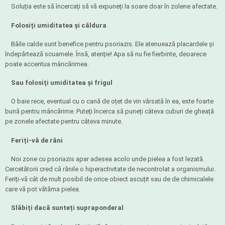
Soluția este să încercați să vă expuneți la soare doar în zolene afectate.
Folosiți umiditatea și căldura
Băile calde sunt benefice pentru psoriazis. Ele atenuează placardele și
îndepărtează scuamele. Însă, atenție! Apa să nu fie fierbinte, deoarece
poate accentua mâncărimea.
Sau folosiți umiditatea și frigul
O baie rece, eventual cu o cană de oțet de vin vărsată în ea, este foarte
bună pentru mâncărime. Puteți încerca să puneți câteva cuburi de gheață
pe zonele afectate pentru câteva minute.
Feriți-vă de răni
Noi zone cu psoriazis apar adesea acolo unde pielea a fost lezată.
Cercetătorii cred că rănile o hiperactivitate de necontrolat a organismului.
Feriți-vă cât de mult posibil de orice obiect ascuțit sau de de chimicalele
care vă pot vătăma pielea.
Slăbiți dacă sunteți supraponderal