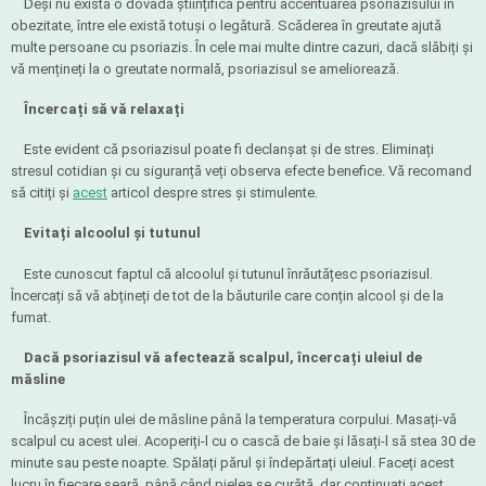
Deși nu există o dovadă științifică pentru accentuarea psoriazisului în
obezitate, între ele există totuși o legătură. Scăderea în greutate ajută
multe persoane cu psoriazis. În cele mai multe dintre cazuri, dacă slăbiți și
vă mențineți la o greutate normală, psoriazisul se ameliorează.
Încercați să vă relaxați
Este evident că psoriazisul poate fi declanșat și de stres. Eliminați
stresul cotidian și cu siguranță veți observa efecte benefice. Vă recomand
să citiți și
acest
articol despre stres și stimulente.
Evitați alcoolul și tutunul
Este cunoscut faptul că alcoolul și tutunul înrăutățesc psoriazisul.
Încercați să vă abțineți de tot de la băuturile care conțin alcool și de la
fumat.
Dacă psoriazisul vă afectează scalpul, încercați uleiul de
măsline
Încășziți puțin ulei de măsline până la temperatura corpului. Masați-vă
scalpul cu acest ulei. Acoperiți-l cu o cască de baie și lăsați-l să stea 30 de
minute sau peste noapte. Spălați părul și îndepărtați uleiul. Faceți acest
lucru în fiecare seară, până când pielea se curăță, dar continuați acest