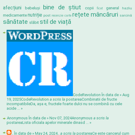
bine de știut
afecțiuni
bebeluși
copii
general
hazliu
ficat
rețete mâncăruri
nutriție
medicamente
post
sarcină
recenzie carte
sănătate
stil de viață
slăbit
CodeRevolution În data de » Aug
19, 2025
CodeRevolution
a scris la
postarea
Combinatii de fructe
incompatibile
Da, așa e, fructele foarte dulci nu se combină cu cele
acide ...
»
Anonymous În data de » Nov 07, 2024
Anonymous
a scris la
postarea
Lista oficiala apelor minerale din
asd ...
»
.. În data de » May 24, 2024
..
a scris la
postarea
Ce este cancerul cum