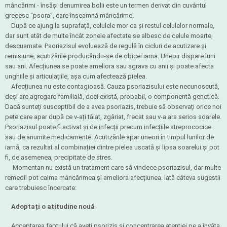
mâncărimi - însăși denumirea bolii este un termen derivat din cuvântul
grecesc "psora", care înseamnă mâncărime.
După ce ajung la suprafață, celulele mor ca și restul celulelor normale,
dar sunt atât de multe încât zonele afectate se albesc de celule moarte,
descuamate. Psoriazisul evoluează de regulă în cicluri de acutizare și
remisiune, acutizările producându-se de obicei iarna. Uneoir dispare luni
sau ani. Afecțiunea se poate ameliora sau agrava cu anii și poate afecta
unghiile și articulațiile, așa cum afectează pielea.
Afecțiunea nu este contagioasă. Cauza psoriazisului este necunoscută,
deși are agregare familială, deci există, probabil, o componentă genetică.
Dacă sunteți susceptibil de a avea psoriazis, trebuie să observați orice noi
pete care apar după ce v-ați tăiat, zgâriat, frecat sau v-a ars serios soarele.
Psoriazisul poate fi activat și de infecții precum infecțiile streprococice
sau de anumite medicamente. Acutizările apar uneori în timpul lunilor de
iarnă, ca rezultat al combinației dintre pielea uscată și lipsa soarelui și pot
fi, de asemenea, precipitate de stres.
Momentan nu există un tratament care să vindece psoriazisul, dar multe
remedii pot calma mâncărimea și ameliora afecțiunea. Iată câteva sugestii
care trebuiesc încercate:
Adoptați o atitudine nouă
Acceptarea faptului că aveți psorizis și concentrarea atenției pe a învăța