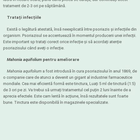
tratament de 2-3 ori pe săptămână.
Tratați infecțiile
Există o legătură atestată, însă neexplicată între psoriazis și infecțiile din
organism. Psoriazisul se accentuează în momentul producerii unei infecții.
Este important sp tratați corect orice infecție și să acordați atenție
psoriazisului când aveți o infecție.
Mahonia aquifolium
pentru ameliorare
Mahonia aquifolium
a fost introdusă în cura psoriazisului în anul 1869, de
o companie care de atunci a devenit un gigant al industriei farmaceutice
mondiale. Cea mai eficientă formă este tinctura, Luați 5 ml de tinctură (1:5)
de 3 ori pe zi. Va trebui să urmați tratamentul cel puțin 2 luni înainte de a
aprecia efectele. Este cam lentă în acțiune, însă rezultatele sunt foarte
bune. Tinctura este disponibilă în magazinele specializate.