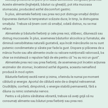
Aceste alimente (înghețată, băuturi cu gheață), pot irita mucoasa
stomacului, producând astfel discomfort gastric.
În plus, alimentele fierbinți sau prea reci pot distruge smalțul dinților.
Expunerea danturii la temperaturi scăzute duce, în timp, la distrugerea
smalțului. Trebuie să ținem cont că smalțul, odată distrus, nu se mai
reface.
Alimentele și băuturile fierbinți și cele prea reci, slăbesc, dăunează sau
distrug mucoasele. În plus, asemenea băuturilor alcoolice și fumatului, ele
diminuă sensibilitatea naturală gustativă, așa încât mâncărurile ce nu sunt
puternic condimentate și sărate par fade la gust. Dispare și plăcerea de a
mânca fructe sau alte alimente crude cu valoare nutrițională valoroasă, ba
chiar se instalează o repulsie față de ele pentru că "nu au nici un gust".
Alimentele prea reci sau prea fierbinți, de asemenea pot încetini acțiunea
enzimelor din stomac, încetinind astfel digestia, aceasta nemaifiind
produsă în mod optim.
Băuturile fierbinți excită nervii și inima, oferindu-le numai pe moment
căldură și energie. Aportul de căldură este de-a dreptul neînsemnat.
Cruditățile, conferă, dimpotrivă, o energie stabilă permanentă, fără a
dăuna cu nimic sistemului nervos.
Pentru a vă păstra sănătatea vibrantă, trebuie să aveți grijă să nu
consumați alimente sau băuturi prea fierbinți sau prea reci.