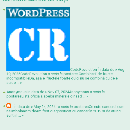
CodeRevolution În data de » Aug
19, 2025
CodeRevolution
a scris la
postarea
Combinatii de fructe
incompatibile
Da, așa e, fructele foarte dulci nu se combină cu cele
acide ...
»
Anonymous În data de » Nov 07, 2024
Anonymous
a scris la
postarea
Lista oficiala apelor minerale din
asd ...
»
.. În data de » May 24, 2024
..
a scris la
postarea
Ce este cancerul cum
ne imbolnavim de
Am fost diagnosticat cu cancer în 2019 și de atunci
sunt în ...
»