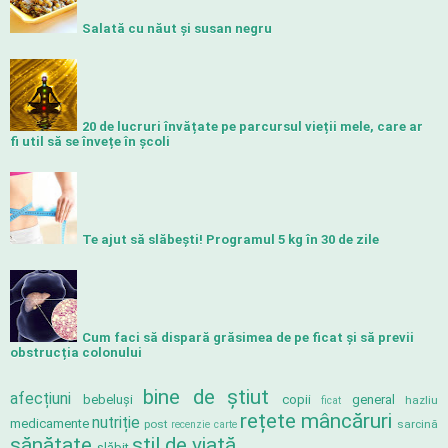
Salată cu năut și susan negru
20 de lucruri învățate pe parcursul vieții mele, care ar
fi util să se învețe în școli
Te ajut să slăbeşti! Programul 5 kg în 30 de zile
Cum faci să dispară grăsimea de pe ficat și să previi
obstrucția colonului
bine de știut
afecțiuni
bebeluși
copii
general
hazliu
ficat
rețete mâncăruri
nutriție
medicamente
post
sarcină
recenzie carte
sănătate
stil de viață
slăbit