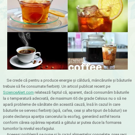
Se crede că pentru a produce energie și căldură, mâncărurile și băuturile
trebuie să fie consumate fierbinți. Un articol publicat recent pe
ScienceAlert.com
relatează faptul că, aparent, dacă consumăm băuturile
la o temperatură adecvată, de maximum 65 de grade Celsius nu o să ne
apară probleme de sănătate din această cauză, însă în cazul în care
băuturile se servesc fierbinți (apă, cafea, ceai și alte tipuri de băuturi) se
poate declanșa apariția cancerului la esofag, generând astfel teoria
conform căreia opărirea repetată a gâtului ar putea duce la formarea
tumorilor la nivelul esofagului.
Aceeași problemă se pune și în cazul alimentelor congelate, prea reci.