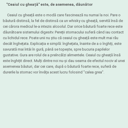
"Ceaiul cu gheață" este, de asemenea, dăunător
Ceaiul cu gheață este o modă care fascinează nu numai la noi. Pare o
băutură distinsă, la fel de distinsă ca un whisky cu gheață, servită însă de
cei cărora medicul le-a intezis alcoolul. Dar orice băutură foarte rece este
dăunătoare sistemului digesitv. Pereții stomacului suferă când iau contact
cu lichidul rece. Poate unii nu știu că ceaiul cu gheață este mult mai rău
decât înghețata. Explicația e simplă: înghețata, înainte de a o înghiți, este
savurată mai întâi în gură, până se topește, spre bucuria papilelor
gustative. Gura are rolul de a preîncălzi alimentele. Ceaiul cu gheață însă
este înghițit direct. Mulți dintre noi nu-și dau seama de efectul nociv al unei
asemenea băuturi, dar cei care, după o băutură foarte rece, suferă de
durerile la stomac vor învăța acest lucru folosind "calea grea".